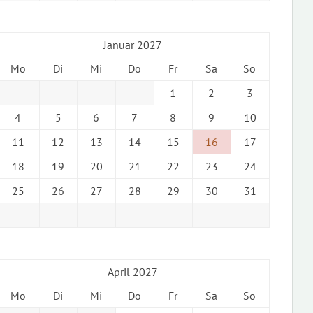
Januar 2027
Mo
Di
Mi
Do
Fr
Sa
So
1
2
3
4
5
6
7
8
9
10
11
12
13
14
15
16
17
18
19
20
21
22
23
24
25
26
27
28
29
30
31
April 2027
Mo
Di
Mi
Do
Fr
Sa
So